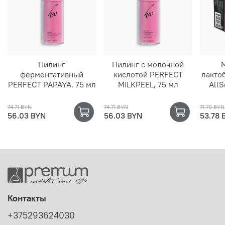
Пилинг
Пилинг с молочной
ферментативный
кислотой PERFECT
лакто
PERFECT PAPAYA, 75 мл
MILKPEEL, 75 мл
AllS
74.71 BYN
74.71 BYN
71.70 BYN
56.03 BYN
56.03 BYN
53.78 
Контакты
+375293624030