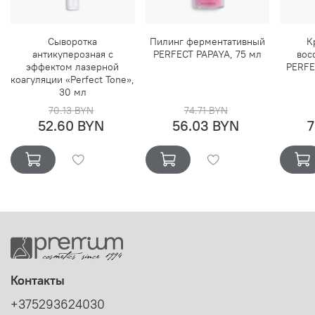
Сыворотка
Пилинг ферментативный
К
антикуперозная с
PERFECT PAPAYA, 75 мл
вос
эффектом лазерной
PERFE
коагуляции «Perfect Tone»,
30 мл
70.13 BYN
74.71 BYN
52.60 BYN
56.03 BYN
7
Контакты
+375293624030