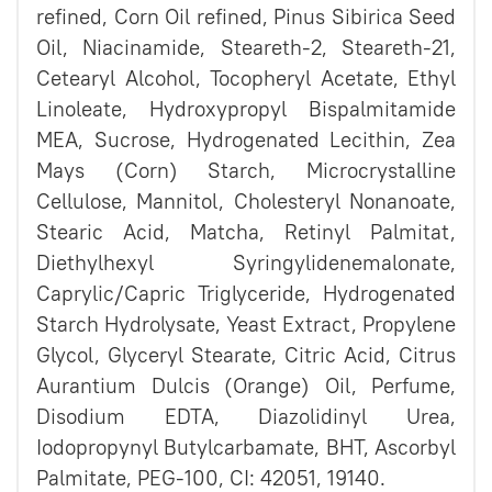
refined, Corn Oil refined, Pinus Sibirica Seed
Oil, Niacinamide, Steareth-2, Steareth-21,
Cetearyl Alcohol, Tocopheryl Acetate, Ethyl
Linoleate, Hydroxypropyl Bispalmitamide
MEA, Sucrose, Hydrogenated Lecithin, Zea
Mays (Corn) Starch, Microcrystalline
Cellulose, Mannitol, Cholesteryl Nonanoate,
Stearic Acid, Matcha, Retinyl Palmitat,
Diethylhexyl Syringylidenemalonate,
Caprylic/Capric Triglyceride, Hydrogenated
Starch Hydrolysate, Yeast Extract, Propylene
Glycol, Glyceryl Stearate, Citric Acid, Citrus
Aurantium Dulcis (Orange) Oil, Perfume,
Disodium EDTA, Diazolidinyl Urea,
Iodopropynyl Butylcarbamate, BHT, Ascorbyl
Palmitate, PEG-100, CI: 42051, 19140.