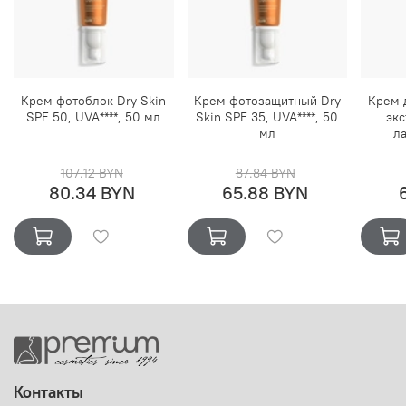
Крем фотоблок Dry Skin
Крем фотозащитный Dry
Крем д
SPF 50, UVA****, 50 мл
Skin SPF 35, UVA****, 50
экс
мл
ла
107.12 BYN
87.84 BYN
80.34 BYN
65.88 BYN
Контакты